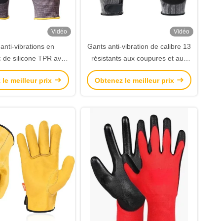
Vidéo
Vidéo
anti-vibrations en
Gants anti-vibration de calibre 13
 de silicone TPR avec
résistants aux coupures et aux
 en mousse de nitrile
chocs pour les travaux lourds
le meilleur prix
Obtenez le meilleur prix
fiés EN388 pour les
aux de sécurité