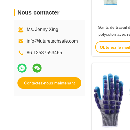
Nous contacter
Gants de travail 
Ms. Jenny Xing
polycoton avec r
info@futuretechsafe.com
points de latex 
Obtenez le meil
ANSI/ISEA 138 
86-13537553465
Contactez-nous maintenant