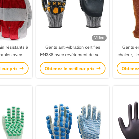
Vidéo
in résistants à
Gants anti-vibration certifiés
Gants en
urables avec
EN388 avec revêtement de sable
chaleur, fl
urité pour la
nitrile et résistance aux chocs
sécurité
leur prix
Obtenez le meilleur prix
Obtenez 
 travail
pour la sécurité industrielle