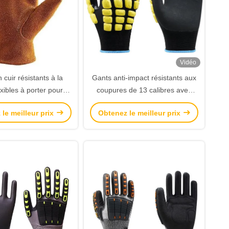
Vidéo
 cuir résistants à la
Gants anti-impact résistants aux
exibles à porter pour la
coupures de 13 calibres avec
 du soudage et de la
compatibilité avec écran tactile et
le meilleur prix
Obtenez le meilleur prix
construction
revêtement en nitrile