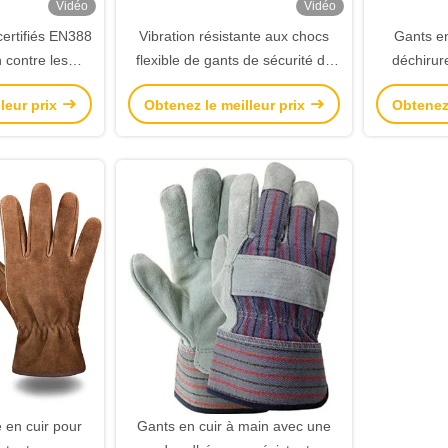
Vidéo
Vidéo
certifiés EN388
Vibration résistante aux chocs
Gants en
 contre les
flexible de gants de sécurité de
déchirure
hocs pour les
mesure de 15 anti coupée
conception
leur prix
Obtenez le meilleur prix
Obtenez 
ustriels
résistante
enlever
 en cuir pour
Gants en cuir à main avec une