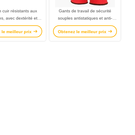
 cuir résistants aux
Gants de travail de sécurité
s, avec dextérité et
souples antistatiques et anti-
 facile à enfiler et à
poussière, sans couture pour
le meilleur prix
Obtenez le meilleur prix
 pour un travail de
une Protection légère
sécurité