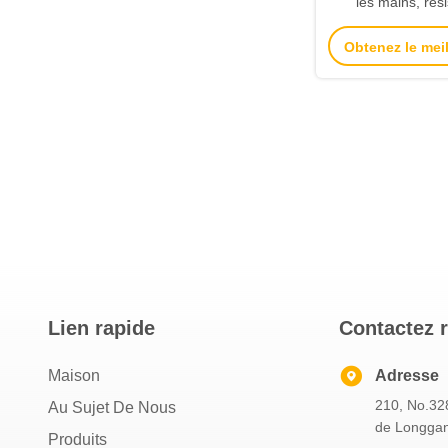
les mains, rés
coupures, impe
Obtenez le meil
résistants à l'huil
lourd
Lien rapide
Contactez 
Maison
Adresse
210, No.328
Au Sujet De Nous
de Longgan
Produits