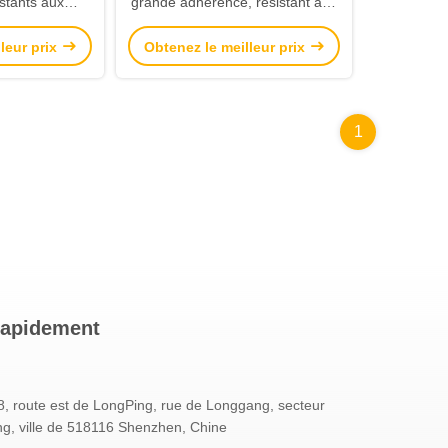
istants aux
grande adhérence, résistant aux
rméables et
ponctions et manchette de
leur prix
Obtenez le meilleur prix
e, pour travaux
sécurité caoutchouteuse pour le
s
travail de sécurité
1
rapidement
, route est de LongPing, rue de Longgang, secteur
g, ville de 518116 Shenzhen, Chine