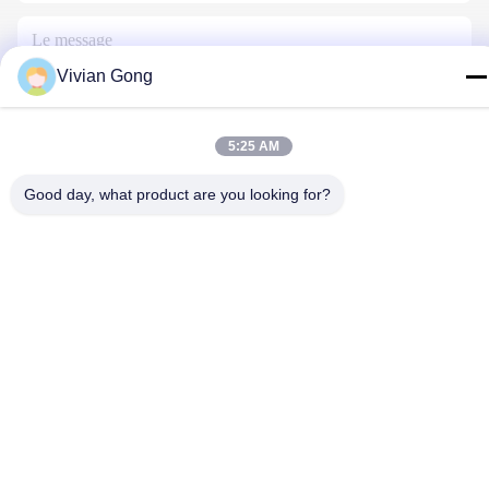
Vivian Gong
5:25 AM
Nous Contacter
Good day, what product are you looking for?
Politique de confidentialité
|
Plan du site
| Chine Bonne qualité
Lampe minière Le fournisseur. 2023-2026 FUTURE TECH
LIMITED . Tous droits réservés.