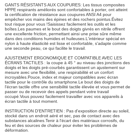
GANTS RÉSISTANTS AUX COUPURES: Les tissus composites
HPPE respirants améliorés sont confortables à porter, ont atteint
la certification de résistance aux coupures ANSI A4 pour
empêcher vos mains des épines et des rochers pointus.Évitez
tout risque pour vous !Saisissez facilement les outils et les
boîtes.Les paumes et le bout des doigts givrés en nitrile offrent
une excellente friction, permettant ainsi une prise sûre même
dans des conditions humides et huileuses.L'intérieur spécial en
nylon à haute élasticité est lisse et confortable, s'adapte comme
une seconde peau, ce qui facilite le travail.
AJUSTEMENT ERGONOMIQUE ET COMPATIBLE AVEC LES
ÉCRANS TACTILES : la coupe à 45 ° au niveau des jonctions des
doigts et les doigts pré-courbés garantissent un ajustement sur
mesure avec une flexibilité, une respirabilité et un confort
incroyables.Pouce, index et majeur compatibles avec écran
tactile pour le contrôle du smartphone.Le bout des doigts de
l'écran tactile offre une sensibilité tactile élevée et vous permet de
passer ou de recevoir des appels pendant votre travail
occupé.Vous pouvez facilement travailler avec vos appareils à
écran tactile à tout moment.
INSTRUCTION D'ENTRETIEN : Pas d'exposition directe au soleil,
stocké dans un endroit aéré et sec, pas de contact avec des
substances alcalines.Tenir à l'écart des matériaux corrosifs, du
feu et des sources de chaleur pour éviter les problèmes de
déformation.