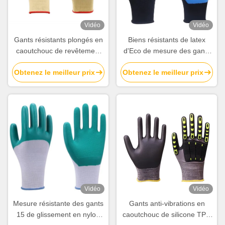
Vidéo
Vidéo
Gants résistants plongés en
Biens résistants de latex
caoutchouc de revêtement
d'Eco de mesure des gants
de main de gants de latex
10 de glissement sans
Obtenez le meilleur prix
Obtenez le meilleur prix
pour des travailleurs de la
couture de polyester
construction
Vidéo
Vidéo
Mesure résistante des gants
Gants anti-vibrations en
15 de glissement en nylon
caoutchouc de silicone TPR