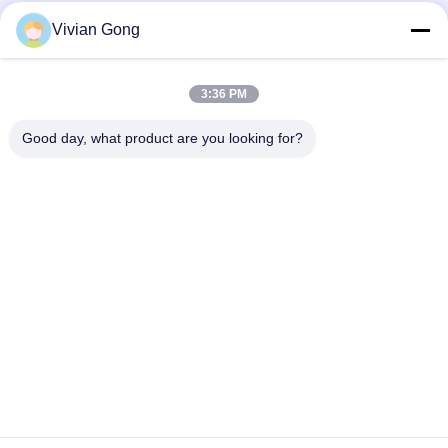
Vivian Gong
Notre newsletter
3:36 PM
Abonnez-vous à notre newsletter pour des réductions et plus
encore.
Good day, what product are you looking for?
Nous Contacter
Politique de confidentialité
|
Plan du site
| Chine Bonne qualité