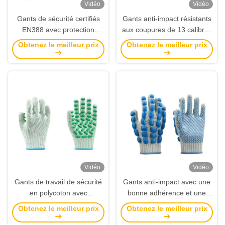
Vidéo
Vidéo
Gants de sécurité certifiés
Gants anti-impact résistants
EN388 avec protection
aux coupures de 13 calibres
contre les coupures et les
avec compatibilité avec
Obtenez le meilleur prix
Obtenez le meilleur prix
chocs pour les travaux
écran tactile et revêtement
industriels
en nitrile
Vidéo
Vidéo
Gants de travail de sécurité
Gants anti-impact avec une
en polycoton avec
bonne adhérence et une
revêtement en points de
grande dextérité pour une
Obtenez le meilleur prix
Obtenez le meilleur prix
latex et protection ANSI/ISEA
protection ANSI/ISEA 138