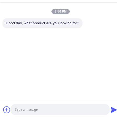
9:50 PM
Nous Contacter
Good day, what product are you looking for?
Politique de confidentialité
|
Plan du site
| Chine Bonne qualité
Lampe minière Le fournisseur. 2023-2026 FUTURE TECH
LIMITED . Tous droits réservés.