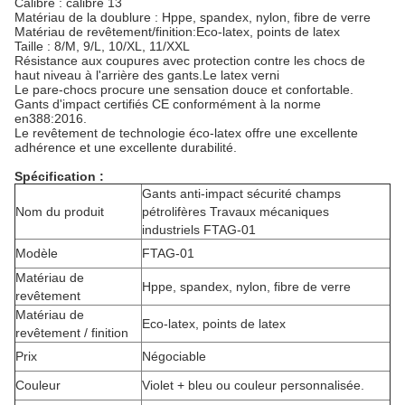
Calibre : calibre 13
Matériau de la doublure : Hppe, spandex, nylon, fibre de verre
Matériau de revêtement/finition:Eco-latex, points de latex
Taille : 8/M, 9/L, 10/XL, 11/XXL
Résistance aux coupures avec protection contre les chocs de
haut niveau à l'arrière des gants.Le latex verni
Le pare-chocs procure une sensation douce et confortable.
Gants d'impact certifiés CE conformément à la norme
en388:2016.
Le revêtement de technologie éco-latex offre une excellente
adhérence et une excellente durabilité.
Spécification :
Gants anti-impact sécurité champs
Nom du produit
pétrolifères Travaux mécaniques
industriels FTAG-01
Modèle
FTAG-01
Matériau de
Hppe, spandex, nylon, fibre de verre
revêtement
Matériau de
Eco-latex, points de latex
revêtement / finition
Prix
Négociable
Couleur
Violet + bleu ou couleur personnalisée.