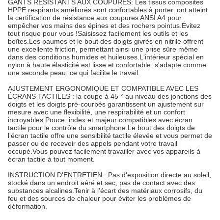
GANTS RÉSISTANTS AUX COUPURES: Les tissus composites
HPPE respirants améliorés sont confortables à porter, ont atteint
la certification de résistance aux coupures ANSI A4 pour
empêcher vos mains des épines et des rochers pointus.Évitez
tout risque pour vous !Saisissez facilement les outils et les
boîtes.Les paumes et le bout des doigts givrés en nitrile offrent
une excellente friction, permettant ainsi une prise sûre même
dans des conditions humides et huileuses.L'intérieur spécial en
nylon à haute élasticité est lisse et confortable, s'adapte comme
une seconde peau, ce qui facilite le travail.
AJUSTEMENT ERGONOMIQUE ET COMPATIBLE AVEC LES
ÉCRANS TACTILES : la coupe à 45 ° au niveau des jonctions des
doigts et les doigts pré-courbés garantissent un ajustement sur
mesure avec une flexibilité, une respirabilité et un confort
incroyables.Pouce, index et majeur compatibles avec écran
tactile pour le contrôle du smartphone.Le bout des doigts de
l'écran tactile offre une sensibilité tactile élevée et vous permet de
passer ou de recevoir des appels pendant votre travail
occupé.Vous pouvez facilement travailler avec vos appareils à
écran tactile à tout moment.
INSTRUCTION D'ENTRETIEN : Pas d'exposition directe au soleil,
stocké dans un endroit aéré et sec, pas de contact avec des
substances alcalines.Tenir à l'écart des matériaux corrosifs, du
feu et des sources de chaleur pour éviter les problèmes de
déformation.