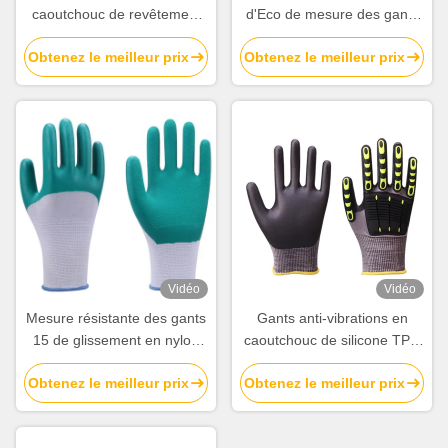
caoutchouc de revêtement
d'Eco de mesure des gants
de main de gants de latex
10 de glissement sans
Obtenez le meilleur prix
Obtenez le meilleur prix
pour des travailleurs de la
couture de polyester
construction
Vidéo
Vidéo
Mesure résistante des gants
Gants anti-vibrations en
15 de glissement en nylon
caoutchouc de silicone TPR
enduit de nitriles pour
Gants de protection contre
Obtenez le meilleur prix
Obtenez le meilleur prix
l'entreposage
les coupures