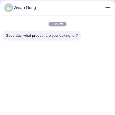
Vivian Gong
Notre newsletter
8:05 PM
Abonnez-vous à notre newsletter pour des réductions et plus
encore.
Good day, what product are you looking for?
Nous Contacter
Politique de confidentialité
|
Plan du site
| Chine Bonne qualité