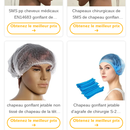
SMS pp cheveux médicaux
Chapeaux chirurgicaux de
EN14683 gonflant de
SMS de chapeau gonflant
chapeau gonflant jetable de
jetable médical insipide pour
Obtenez le meilleur prix
Obtenez le meilleur prix
64 x de 13cm
des médecins
chapeau gonflant jetable non
Chapeau gonflant jetable
tissé de chapeau de la tête
d'agrafe de chirurgie S-2XL
14gsm avec la bande
élastique non tissé pour
Obtenez le meilleur prix
Obtenez le meilleur prix
élastique 18in 19in
médical