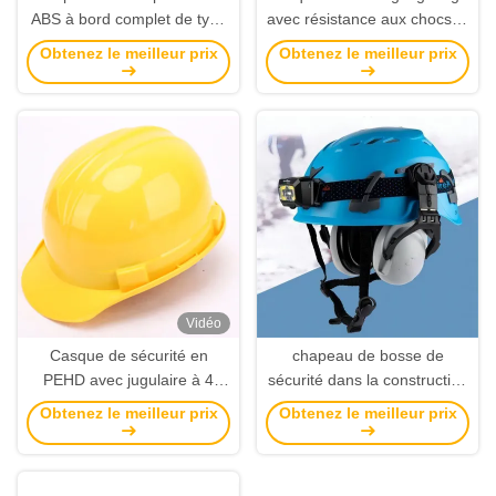
ABS à bord complet de type
avec résistance aux chocs et
V avec un crochet de tête à
isolation électrique pour la
Obtenez le meilleur prix
Obtenez le meilleur prix
4 ou 6 points pour la sécurité
sécurité industrielle
de la construction
Vidéo
Casque de sécurité en
chapeau de bosse de
PEHD avec jugulaire à 4
sécurité dans la construction
points pour la résistance aux
de la norme ANSI 900g pour
Obtenez le meilleur prix
Obtenez le meilleur prix
chocs dans la construction
l'équipement extérieur
d'alpinisme