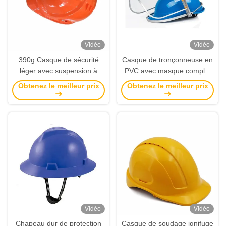
Vidéo
Vidéo
390g Casque de sécurité
Casque de tronçonneuse en
léger avec suspension à
PVC avec masque complet
crochet à 6 points CE &
anti-éclaboussures et
Obtenez le meilleur prix
Obtenez le meilleur prix
ANSI Z89.1 Certifié casque
suspension à 6 points pour
dur pour la construction
la sécurité de la construction
Vidéo
Vidéo
Chapeau dur de protection
Casque de soudage ignifuge