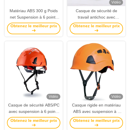
Vidéo
Matériau ABS 300 g Poids
Casque de sécurité de
net Suspension à 6 points
travail antichoc avec
Cap anti-impact pour la
suspension à 6 points
Obtenez le meilleur prix
Obtenez le meilleur prix
sécurité personnelle
EN397 Certifié pour l'énergie
électrique et la construction
Vidéo
Vidéo
Casque de sécurité ABS/PC
Casque rigide en matériau
avec suspension à 6 points
ABS avec suspension à 6
et cordon réglable pour la
points et isolation électrique
Obtenez le meilleur prix
Obtenez le meilleur prix
construction et le pétrole
pour les sports de plein air et