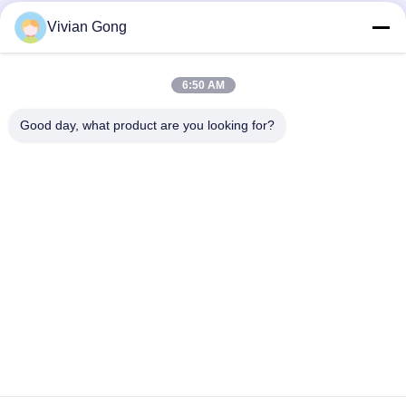
Vivian Gong
Notre newsletter
6:50 AM
Abonnez-vous à notre newsletter pour des réductions et plus
encore.
Good day, what product are you looking for?
Nous Contacter
Politique de confidentialité
|
Plan du site
| Chine Bonne qualité