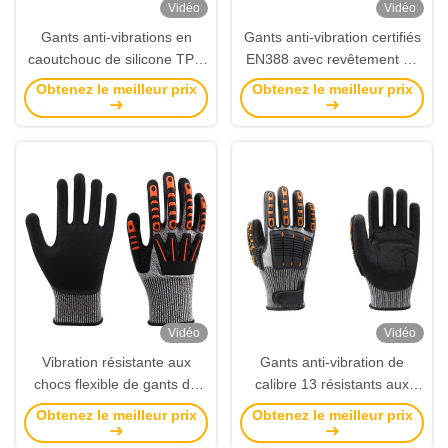
Vidéo
Vidéo
Gants anti-vibrations en
Gants anti-vibration certifiés
caoutchouc de silicone TPR
EN388 avec revêtement de
avec revêtement en mousse
sable nitrile et résistance aux
Obtenez le meilleur prix
Obtenez le meilleur prix
de nitrile et certifiés EN388
chocs pour la sécurité
pour les travaux de sécurité
industrielle
Vidéo
Vidéo
Vibration résistante aux
Gants anti-vibration de
chocs flexible de gants de
calibre 13 résistants aux
sécurité de mesure de 15
coupures et aux chocs pour
Obtenez le meilleur prix
Obtenez le meilleur prix
anti coupée résistante
les travaux lourds