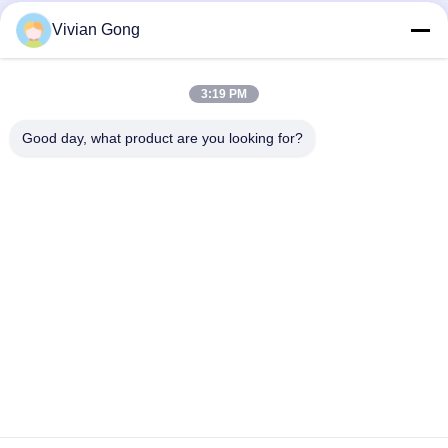
Vivian Gong
Notre newsletter
3:19 PM
Abonnez-vous à notre newsletter pour des réductions et plus
encore.
Good day, what product are you looking for?
Nous Contacter
Politique de confidentialité
|
Plan du site
| Chine Bonne qualité