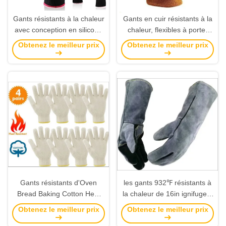
Gants résistants à la chaleur
Gants en cuir résistants à la
avec conception en silicone
chaleur, flexibles à porter
à double face et matériau de
pour la sécurité du soudage
Obtenez le meilleur prix
Obtenez le meilleur prix
polyester résistant à la
et de la construction
chaleur respirant pour le
travail de protection
Gants résistants d'Oven
les gants 932℉ résistants à
Bread Baking Cotton Heat
la chaleur de 16in ignifugent
de BARBECUE pour faire
les gants coupés de preuve
Obtenez le meilleur prix
Obtenez le meilleur prix
isolée
pour la sécurité