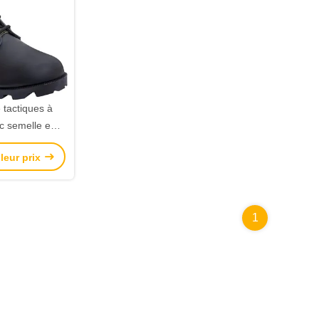
 tactiques à
c semelle en
istante aux
leur prix
dérapante et
 l'usure
1