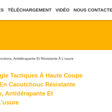
ES
TÉLÉCHARGEMENT
VIDÉO
NOUS CONTACT
ctions, Antidérapante Et Résistante À L'usure
gle Tactiques À Haute Coupe
 En Caoutchouc Résistante
, Antidérapante Et
L'usure