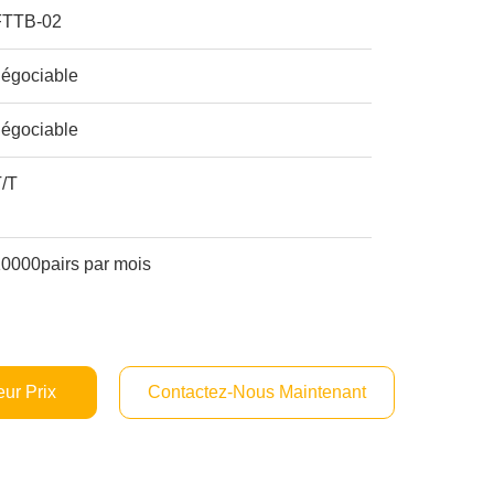
FTTB-02
négociable
négociable
T/T
10000pairs par mois
ur Prix
Contactez-Nous Maintenant