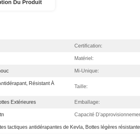
ption Du Produit
Certification:
Matériel:
houc
Mi-Unique:
Antidérapant, Résistant À 
Taille:
ttes Extérieures
Emballage:
tn
Capacité D'approvisionnemen
tes tactiques antidérapantes de Kevla
, 
Bottes légères résistant