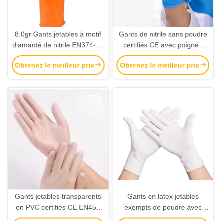
8.0gr Gants jetables à motif
Gants de nitrile sans poudre
diamanté de nitrile EN374-3 /
certifiés CE avec poignée
EN374-4 Gants de sécurité
texturée pour le travail de
Obtenez le meilleur prix
Obtenez le meilleur prix
certifiés
sécurité
Gants jetables transparents
Gants en latex jetables
en PVC certifiés CE EN455
exempts de poudre avec
avec tailles personnalisables
poignée texturée au bout des