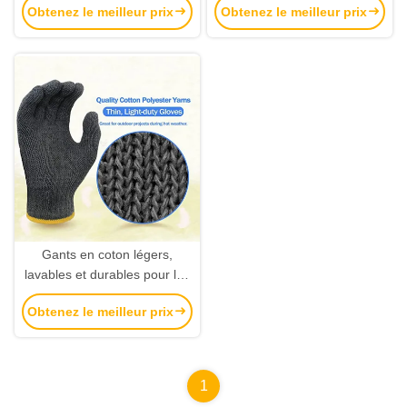
Obtenez le meilleur prix
Obtenez le meilleur prix
pour les travaux de sécurité
doigts et certifiés CE EN455
Gants en coton légers,
lavables et durables pour les
travaux de sécurité et une
Obtenez le meilleur prix
utilisation industrielle
1