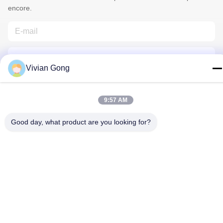
encore.
Vivian Gong
9:57 AM
Nous Contacter
Good day, what product are you looking for?
Politique de confidentialité
|
Plan du site
| Chine Bonne qualité
Lampe minière Le fournisseur. 2023-2026 FUTURE TECH
LIMITED . Tous droits réservés.