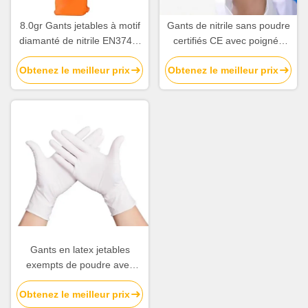
8.0gr Gants jetables à motif
Gants de nitrile sans poudre
diamanté de nitrile EN374-3
certifiés CE avec poignée
/ EN374-4 Gants de sécurité
texturée pour le travail de
Obtenez le meilleur prix
Obtenez le meilleur prix
certifiés
sécurité
Gants en latex jetables
exempts de poudre avec
poignée texturée au bout
Obtenez le meilleur prix
des doigts et certifiés CE