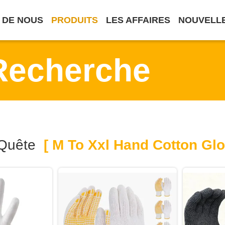
 DE NOUS
PRODUITS
LES AFFAIRES
NOUVELL
Recherche
 Quête
[ M To Xxl Hand Cotton Glo