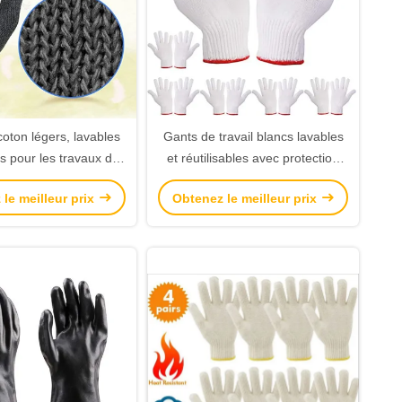
oton légers, lavables
Gants de travail blancs lavables
s pour les travaux de
et réutilisables avec protection
é et une utilisation
contre la poignée de sécurité en
le meilleur prix
Obtenez le meilleur prix
industrielle
90% de coton 10% de nylon