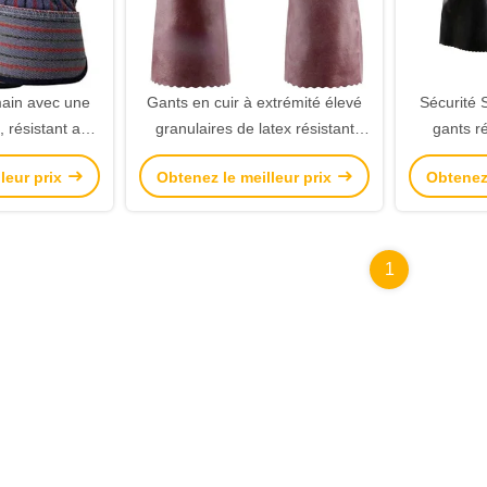
main avec une
Gants en cuir à extrémité élevé
Sécurité 
 résistant aux
granulaires de latex résistant
gants r
anchette de
chimique de gants de XL XXL
d'UKCA a
leur prix
Obtenez le meilleur prix
Obtenez 
uteuse pour le
sécurité
1