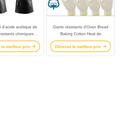
S d'acide acétique de
Gants résistants d'Oven Bread
ésistants chimiques
Baking Cotton Heat de
nti à taille de XXL
BARBECUE pour faire isolée
le meilleur prix
Obtenez le meilleur prix