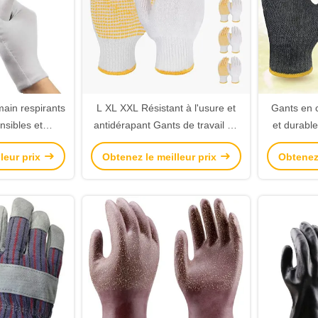
ain respirants
L XL XXL Résistant à l'usure et
Gants en c
nsibles et
antidérapant Gants de travail de
et durable
nspection et la
sécurité légers Gants de main de
sécurit
leur prix
Obtenez le meilleur prix
Obtenez 
 travail
coton