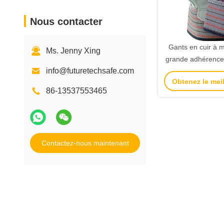
Nous contacter
Gants en cuir à 
Ms. Jenny Xing
grande adhérence,
info@futuretechsafe.com
ponctions et m
Obtenez le meil
sécurité caoutcho
86-13537553465
travail de 
Contactez-nous maintenant