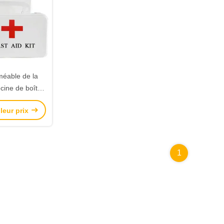
méable de la
cine de boîte
ers secours de
leur prix
'Intérieur
1