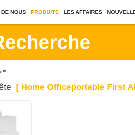
 DE NOUS
PRODUITS
LES AFFAIRES
NOUVELL
Recherche
igne
ête
[ Home Officeportable First A