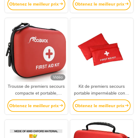
Obtenez le meilleur prix
Obtenez le meilleur prix
une durée de conservation
de 3 ans
Vidéo
Trousse de premiers secours
Kit de premiers secours
compacte et portable,
portable imperméable conçu
étanche, pour les voyages en
par des médecins pour les
Obtenez le meilleur prix
Obtenez le meilleur prix
plein air et les urgences
voyages à domicile et le kit
médical d'urgence de voiture