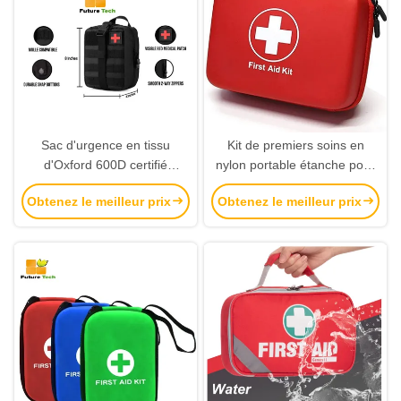
Sac d'urgence en tissu
Kit de premiers soins en
d'Oxford 600D certifié
nylon portable étanche pour
CE/ISO13485 pour une
les besoins médicaux
Obtenez le meilleur prix
Obtenez le meilleur prix
utilisation médicale tactique
d'urgence et de survie
en extérieur