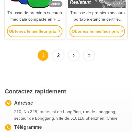
Vidéo
Vidéo
Trousse de premiers secours
Trousse de premiers secours
médicale compacte en PU
portable étanche certifiée
avec couleur personnalisable
CE/ISO13485 pour les
Obtenez le meilleur prix
Obtenez le meilleur prix
pour la formation d'urgence
voyages à domicile et la
et les voyages
survie d'urgence
1
2
Contactez rapidement
Adresse
210, No.328, route est de LongPing, rue de Longgang,
secteur de Longgang, ville de 518116 Shenzhen, Chine
Télégramme