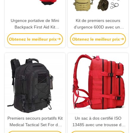
Urgence portative de Mini
Kit de premiers secours
Backpack First Aid Kit
d'urgence 600D avec une
imperméable pour des
durée de conservation de 3
Obtenez le meilleur prix
Obtenez le meilleur prix
enfants
ans et une certification CE
BSCI ISO 13485
Premiers secours portatifs Kit
Un sac à dos certifié ISO
Medical Tactical Set For de
13485 avec une trousse de
sac à dos extérieur
premiers soins d'urgence et