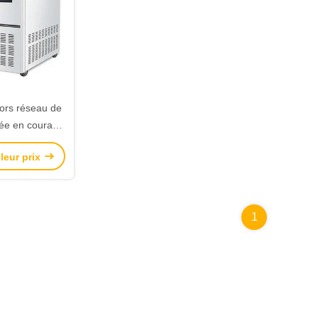
ors réseau de
ée en courant
t ondes sinus
leur prix
r l'électricité
ique
1