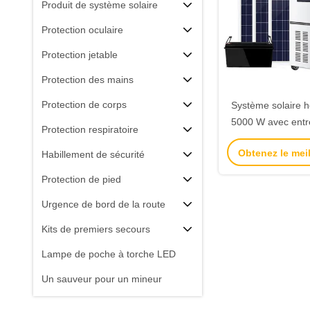
Produit de système solaire
Protection oculaire
Protection jetable
Protection des mains
Protection de corps
Système solaire h
5000 W avec entr
Protection respiratoire
continu de 48 V e
Obtenez le meil
Habillement de sécurité
pures de 220 V pou
domest
Protection de pied
Urgence de bord de la route
Kits de premiers secours
Lampe de poche à torche LED
Un sauveur pour un mineur