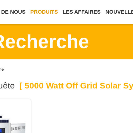
 DE NOUS
PRODUITS
LES AFFAIRES
NOUVELL
Recherche
ne
uête
[ 5000 Watt Off Grid Solar S