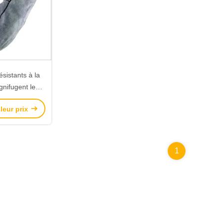
sistants à la
gnifugent les
reuve pour la
leur prix
té
1