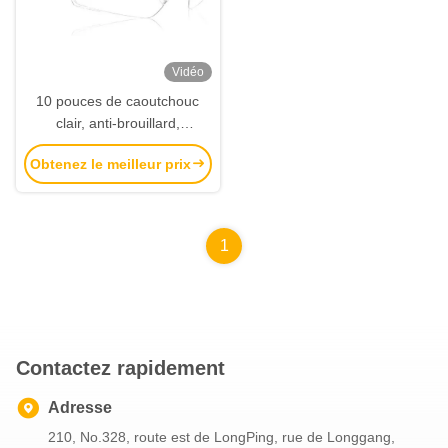
Vidéo
10 pouces de caoutchouc
clair, anti-brouillard,
protection contre les UV,
Obtenez le meilleur prix
lunettes de sécurité
résistantes aux rayures
1
Contactez rapidement
Adresse
210, No.328, route est de LongPing, rue de Longgang,