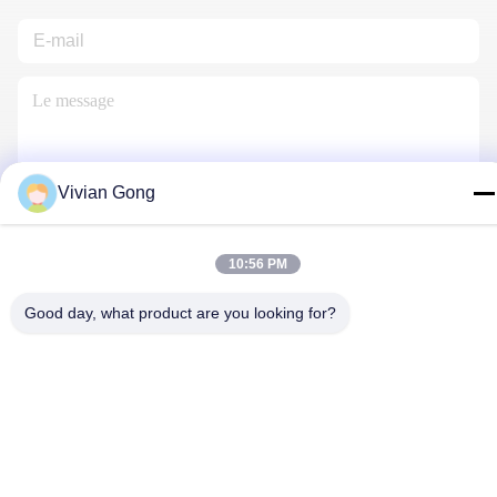
Vivian Gong
Nous Contacter
10:56 PM
Good day, what product are you looking for?
Politique de confidentialité
|
Plan du site
| Chine Bonne qualité
Lampe minière Le fournisseur. 2023-2026 FUTURE TECH
LIMITED . Tous droits réservés.