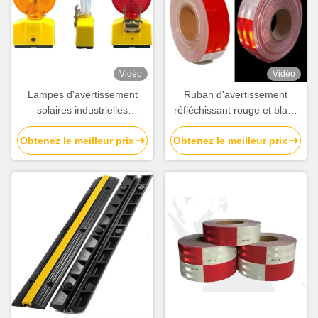
Vidéo
Vidéo
Lampes d'avertissement
Ruban d'avertissement
solaires industrielles
réfléchissant rouge et blanc
étanches à l'eau 2 côtés
de haute qualité pour
Obtenez le meilleur prix
Obtenez le meilleur prix
Plus de 1500 m portée
camions, remorques,
visuelle 5.5 V 0.3W Panneau
véhicules lourds et longs
solaire