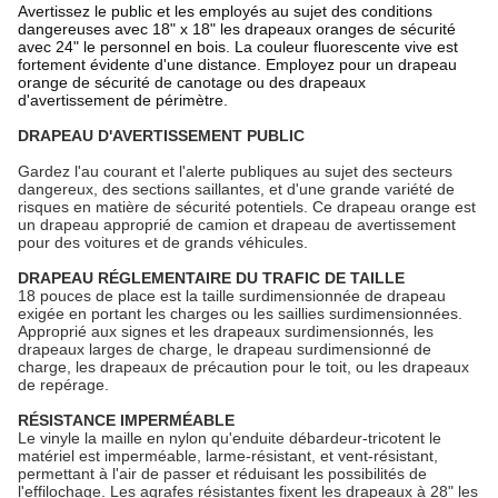
Avertissez le public et les employés au sujet des conditions
dangereuses avec 18" x 18" les drapeaux oranges de sécurité
avec 24" le personnel en bois. La couleur fluorescente vive est
fortement évidente d'une distance. Employez pour un drapeau
orange de sécurité de canotage ou des drapeaux
d'avertissement de périmètre.
DRAPEAU D'AVERTISSEMENT PUBLIC
Gardez l'au courant et l'alerte publiques au sujet des secteurs
dangereux, des sections saillantes, et d'une grande variété de
risques en matière de sécurité potentiels. Ce drapeau orange est
un drapeau approprié de camion et drapeau de avertissement
pour des voitures et de grands véhicules.
DRAPEAU RÉGLEMENTAIRE DU TRAFIC DE TAILLE
18 pouces de place est la taille surdimensionnée de drapeau
exigée en portant les charges ou les saillies surdimensionnées.
Approprié aux signes et les drapeaux surdimensionnés, les
drapeaux larges de charge, le drapeau surdimensionné de
charge, les drapeaux de précaution pour le toit, ou les drapeaux
de repérage.
RÉSISTANCE IMPERMÉABLE
Le vinyle la maille en nylon qu'enduite débardeur-tricotent le
matériel est imperméable, larme-résistant, et vent-résistant,
permettant à l'air de passer et réduisant les possibilités de
l'effilochage. Les agrafes résistantes fixent les drapeaux à 28" les