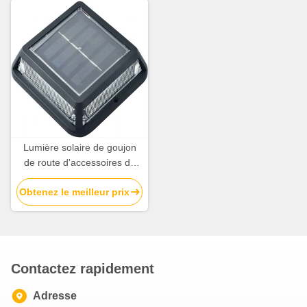
Lumière solaire de goujon
de route d'accessoires de
sécurité routière du passage
Obtenez le meilleur prix
couvert 222Lbs de jardin
pour l'escalier d'étape de
plate-forme
Contactez rapidement
Adresse