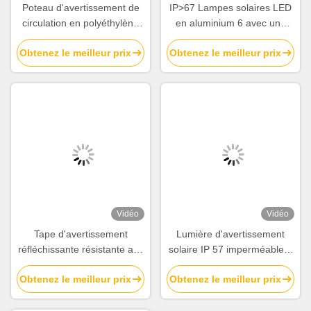
Poteau d'avertissement de
IP>67 Lampes solaires LED
circulation en polyéthylène
en aluminium 6 avec une
durable avec bande
résistance à la compression
Obtenez le meilleur prix
Obtenez le meilleur prix
réfléchissante et hauteur de
de 30 tonnes et une distance
1 150 mm pour la sécurité
de vision de 800 m
routière
Vidéo
Vidéo
Tape d'avertissement
Lumière d'avertissement
réfléchissante résistante aux
solaire IP 57 imperméable à
intempéries, imperméable à
l'eau avec panneau solaire
Obtenez le meilleur prix
Obtenez le meilleur prix
l'eau et à haute visibilité pour
5,5 V 0,3 W et une portée
camions et remorques
visuelle supérieure à 1500 m