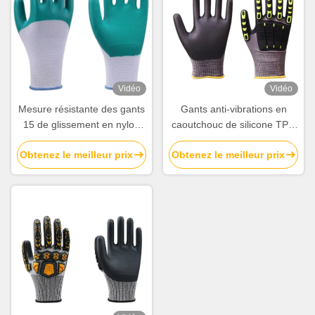
Vidéo
Vidéo
Mesure résistante des gants
Gants anti-vibrations en
15 de glissement en nylon
caoutchouc de silicone TPR
enduit de nitriles pour
Gants de protection contre
Obtenez le meilleur prix
Obtenez le meilleur prix
l'entreposage
les coupures