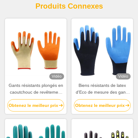
Produits Connexes
Vidéo
Vidéo
Gants résistants plongés en
Biens résistants de latex
caoutchouc de revêtement
d'Eco de mesure des gants
de main de gants de latex
10 de glissement sans
Obtenez le meilleur prix
Obtenez le meilleur prix
pour des travailleurs de la
couture de polyester
construction