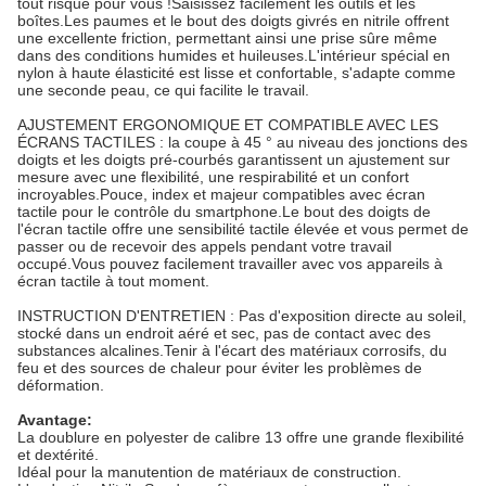
tout risque pour vous !Saisissez facilement les outils et les
boîtes.Les paumes et le bout des doigts givrés en nitrile offrent
une excellente friction, permettant ainsi une prise sûre même
dans des conditions humides et huileuses.L'intérieur spécial en
nylon à haute élasticité est lisse et confortable, s'adapte comme
une seconde peau, ce qui facilite le travail.
AJUSTEMENT ERGONOMIQUE ET COMPATIBLE AVEC LES
ÉCRANS TACTILES : la coupe à 45 ° au niveau des jonctions des
doigts et les doigts pré-courbés garantissent un ajustement sur
mesure avec une flexibilité, une respirabilité et un confort
incroyables.Pouce, index et majeur compatibles avec écran
tactile pour le contrôle du smartphone.Le bout des doigts de
l'écran tactile offre une sensibilité tactile élevée et vous permet de
passer ou de recevoir des appels pendant votre travail
occupé.Vous pouvez facilement travailler avec vos appareils à
écran tactile à tout moment.
INSTRUCTION D'ENTRETIEN : Pas d'exposition directe au soleil,
stocké dans un endroit aéré et sec, pas de contact avec des
substances alcalines.Tenir à l'écart des matériaux corrosifs, du
feu et des sources de chaleur pour éviter les problèmes de
déformation.
Avantage:
La doublure en polyester de calibre 13 offre une grande flexibilité
et dextérité.
Idéal pour la manutention de matériaux de construction.