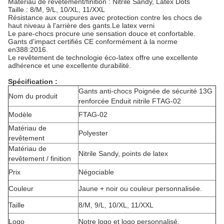
Matériau de revêtement/finition : Nitrile Sandy, Latex Dots
Taille : 8/M, 9/L, 10/XL, 11/XXL
Résistance aux coupures avec protection contre les chocs de
haut niveau à l'arrière des gants.Le latex verni
Le pare-chocs procure une sensation douce et confortable.
Gants d'impact certifiés CE conformément à la norme
en388:2016.
Le revêtement de technologie éco-latex offre une excellente
adhérence et une excellente durabilité.
Spécification :
Gants anti-chocs Poignée de sécurité 13G
Nom du produit
renforcée Enduit nitrile FTAG-02
Modèle
FTAG-02
Matériau de
Polyester
revêtement
Matériau de
Nitrile Sandy, points de latex
revêtement / finition
Prix
Négociable
Couleur
Jaune + noir ou couleur personnalisée.
Taille
8/M, 9/L, 10/XL, 11/XXL
Logo
Notre logo et logo personnalisé.