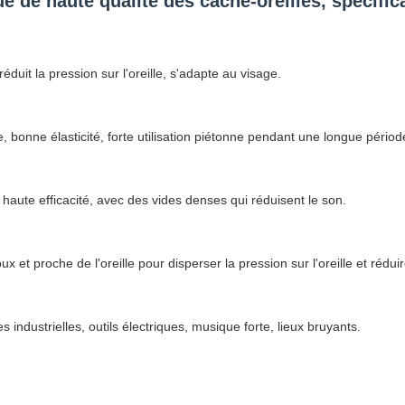
e de haute qualité des cache-oreilles, spécific
duit la pression sur l'oreille, s'adapte au visage.
 bonne élasticité, forte utilisation piétonne pendant une longue périod
haute efficacité, avec des vides denses qui réduisent le son.
oux et proche de l'oreille pour disperser la pression sur l'oreille et rédu
dustrielles, outils électriques, musique forte, lieux bruyants.