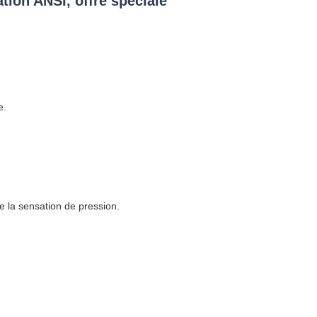
ation ANSI, offre spéciale
e.
ire la sensation de pression.