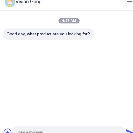
Vivian Gong
Nous Contacter
4:47 AM
Good day, what product are you looking for?
Politique de confidentialité
|
Plan du site
| Chine Bonne qualité
Lampe minière Le fournisseur. 2023-2026 FUTURE TECH
LIMITED . Tous droits réservés.