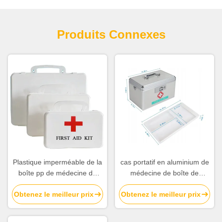
Produits Connexes
Plastique imperméable de la
cas portatif en aluminium de
boîte pp de médecine de
médecine de boîte de
boîte portative de premiers
premiers secours d'enfant
Obtenez le meilleur prix
Obtenez le meilleur prix
secours de Ministère de
de 15in avec la serrure
l'Intérieur