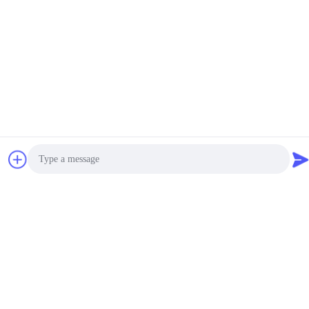
Notre newsletter
Abonnez-vous à notre newsletter pour des réductions et plus
encore.
Nous Contacter
Photo
Politique de confidentialité
|
Plan du site
| Chine Bonne qualité
Video Call
Lampe minière Le fournisseur. 2023-2026 FUTURE TECH
Audio Call
LIMITED . Tous droits réservés.