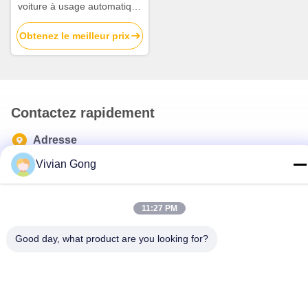
voiture à usage automatique
avec une durée de
Obtenez le meilleur prix
conservation de 3 ans pour
les urgences routières
Contactez rapidement
Adresse
210, No.328, route est de LongPing, rue de Longgang,
Vivian Gong
secteur de Longgang, ville de 518116 Shenzhen, Chine
Télégramme
11:27 PM
86-75589230325
E-mail
Good day, what product are you looking for?
info@futuretechsafe.com