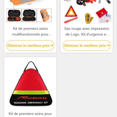
Kit de premiers soins
Sac rouge avec impression
multifonctionnels pour
de Logo, Kit d'urgence en
voiture avec éclairage
bord de route pour Camping
Obtenez le meilleur prix
Obtenez le meilleur prix
d'avertissement LED et kit
familial et voiture avec durée
d'assistance routière
de conservation de 2 ans
personnalisable
Kit de premiers soins pour