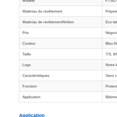
Modèle
FTSG-
Matériau du revêtement
Polyes
Matériau de revêtement/finition
Eco-la
Prix
Négoci
Couleur
Bleu-N
Taille
7/S, 8
Logo
Notre 
Caractéristiques
Sans co
Fonction
Protec
Application
Bâtimen
Application