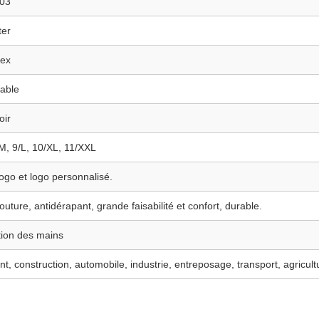
03
ter
tex
able
oir
/M, 9/L, 10/XL, 11/XXL
logo et logo personnalisé.
uture, antidérapant, grande faisabilité et confort, durable.
tion des mains
t, construction, automobile, industrie, entreposage, transport, agricultu