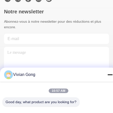
Notre newsletter
Abonnez-vous à notre newsletter pour des réductions et plus
encore.
Vivian Gong
Nous Contacter
10:57 AM
Good day, what product are you looking for?
Politique de confidentialité
|
Plan du site
| Chine Bonne qualité
Lampe minière Le fournisseur. 2023-2026 FUTURE TECH