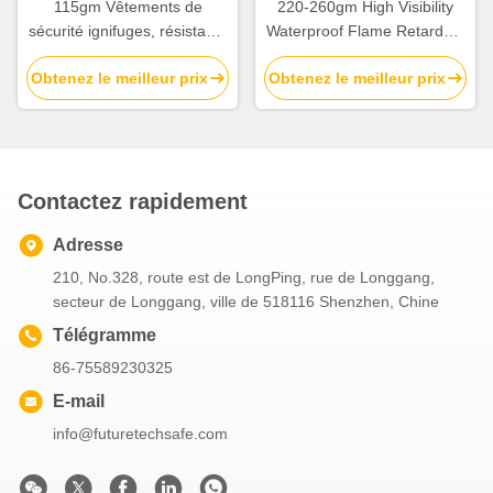
115gm Vêtements de
220-260gm High Visibility
sécurité ignifuges, résistants
Waterproof Flame Retardant
à l'usure, ignifuges pour
Costumes de travail de
Obtenez le meilleur prix
Obtenez le meilleur prix
travailleurs
sécurité pour les travailleurs
de l'industrie
Contactez rapidement
Adresse
210, No.328, route est de LongPing, rue de Longgang,
secteur de Longgang, ville de 518116 Shenzhen, Chine
Télégramme
86-75589230325
E-mail
info@futuretechsafe.com