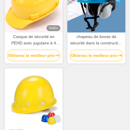
Vidéo
Casque de sécurité en
chapeau de bosse de
PEHD avec jugulaire à 4
sécurité dans la construction
points pour la résistance aux
de la norme ANSI 900g pour
Obtenez le meilleur prix
Obtenez le meilleur prix
chocs dans la construction
l'équipement extérieur
d'alpinisme