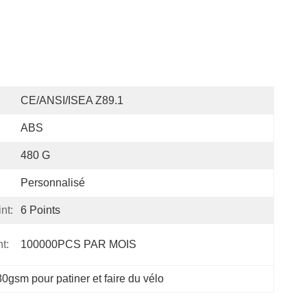
CE/ANSI/ISEA Z89.1
ABS
480 G
Personnalisé
nt:
6 Points
t:
100000PCS PAR MOIS
0gsm pour patiner et faire du vélo