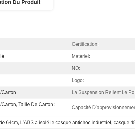
ption Du Produit
Certification:
lé
Matériel:
NO:
Logo:
/Carton
La Suspension Relient Le Poi
Carton, Taille De Carton : 
Capacité D'approvisionnemen
l de 64cm
, 
L'ABS a isolé le casque antichoc industriel
, 
casque 48