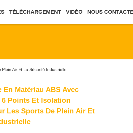
ES
TÉLÉCHARGEMENT
VIDÉO
NOUS CONTACT
lein Air Et La Sécurité Industrielle
e En Matériau ABS Avec
6 Points Et Isolation
r Les Sports De Plein Air Et
dustrielle