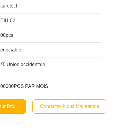
uturetech
FTIH-02
100pcs
négociable
/T, Union occidentale
100000PCS PAR MOIS
ur Prix
Contactez-Nous Maintenant