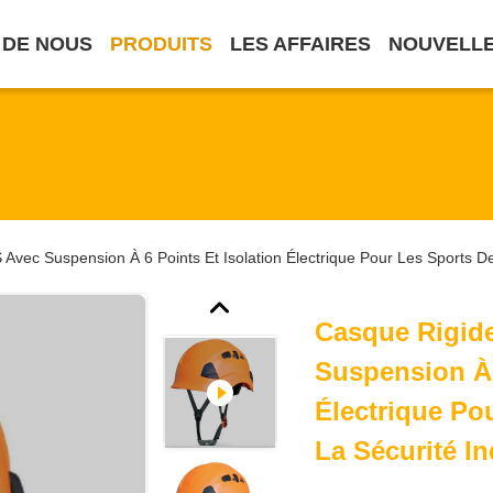
 DE NOUS
PRODUITS
LES AFFAIRES
NOUVELL
vec Suspension À 6 Points Et Isolation Électrique Pour Les Sports De P
Casque Rigid
Suspension À 
Électrique Pou
La Sécurité In