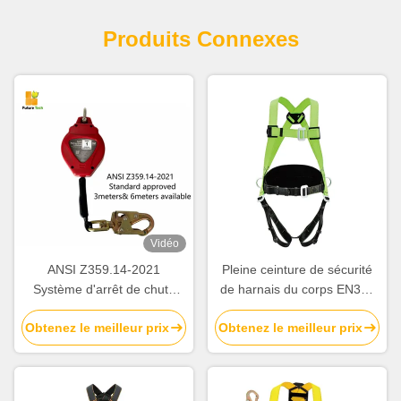
Produits Connexes
Vidéo
ANSI Z359.14-2021
Pleine ceinture de sécurité
Système d'arrêt de chute
de harnais du corps EN358
rétractable certifié avec une
D dorsal Ring Tongue Buckle
Obtenez le meilleur prix
Obtenez le meilleur prix
résistance statique de 16KN
Legs 81cm - 121cm
et une longueur de 3 à 6
mètres pour le système
d'arrêt de chute