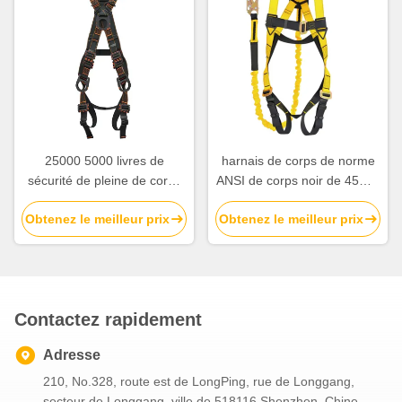
25000 5000 livres de
harnais de corps de norme
sécurité de pleine de corps
ANSI de corps noir de 45mm
de ceinture de harnais
de sécurité jaune de harnais
Obtenez le meilleur prix
Obtenez le meilleur prix
protection de sécurité avec
plein avec la lanière
l'ajustement de 4 points
Contactez rapidement
Adresse
210, No.328, route est de LongPing, rue de Longgang,
secteur de Longgang, ville de 518116 Shenzhen, Chine