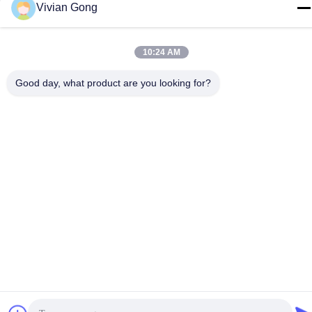
Vivian Gong
Nous Contacter
10:24 AM
Good day, what product are you looking for?
Politique de confidentialité
|
Plan du site
| Chine Bonne qualité
Lampe minière Le fournisseur. 2023-2026 FUTURE TECH
LIMITED . Tous droits réservés.