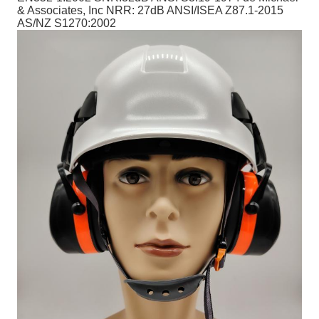
& Associates, Inc NRR: 27dB ANSI/ISEA Z87.1-2015
AS/NZ S1270:2002