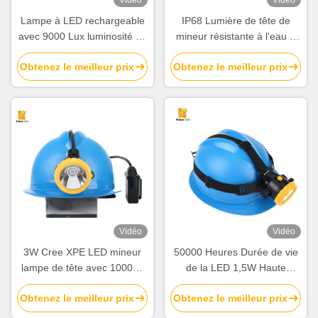
Vidéo
Vidéo
Lampe à LED rechargeable
IP68 Lumière de tête de
avec 9000 Lux luminosité 12
mineur résistante à l'eau à
heures de fonctionnement et
batterie rechargeable à
Obtenez le meilleur prix
Obtenez le meilleur prix
imperméable à l'eau 5
l'épreuve de l'explosion pour
mètres pour l'exploitation
chapeaux durs et mines
minière
Vidéo
Vidéo
3W Cree XPE LED mineur
50000 Heures Durée de vie
lampe de tête avec 10000h
de la LED 1,5W Haute
de vie d'utilisation et Exs I à
luminosité IP68 étanche à
Obtenez le meilleur prix
Obtenez le meilleur prix
l'épreuve de l'explosion pour
l'eau projecteur minier
la sécurité minière
souterrain projecteur minier