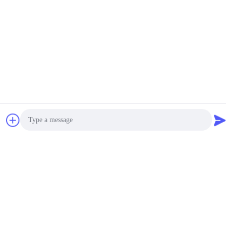
Adresse
210, No.328, route est de LongPing, rue de Longgang,
secteur de Longgang, ville de 518116 Shenzhen, Chine
Télégramme
86-75589230325
E-mail
info@futuretechsafe.com
Notre newsletter
Abonnez-vous à notre newsletter pour des réductions et plus
encore.
Photo
Video Call
Audio Call