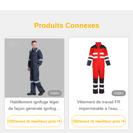
Produits Connexes
Vidéo
Vidéo
Habillement ignifuge léger
Vêtement de travail FR
de façon générale ignifuges
imperméable à l'eau,
de 4.5OZ 6OZ pour le
résistant aux huiles, ignifuge,
Obtenez le meilleur prix
Obtenez le meilleur prix
travailleur industriel
avec 98% de polyester et 2%
de fibres de carbone