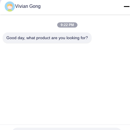
Vivian Gong
Nous Contacter
9:22 PM
Good day, what product are you looking for?
Politique de confidentialité
|
Plan du site
| Chine Bonne qualité
Lampe minière Le fournisseur. 2023-2026 FUTURE TECH
LIMITED . Tous droits réservés.