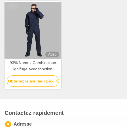
Vidéo
93% Nomex Combinaison
ignifuge avec fonction
antistatique et poids du tissu
Obtenez le meilleur prix
220-260gm pour la sécurité
pétrochimique
Contactez rapidement
Adresse